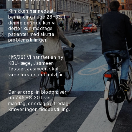
Klinikken har nedsat 
bemanding i uge 28–33. I 
denne periode kan vi 
derfor kun modtage 
patienter med akutte 
problemstillinger.
(1/5/26) Vi har fået en ny 
KBU-læge, Jasmeen 
Tessier. Jasmeen skal 
være hos os i et halvt år . 
Der er drop-in blodprøver 
fra 7.45 - 8.30 hver 
mandag, onsdag og fredag. 
Kræver ingen tidsbestilling. 