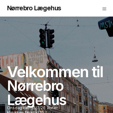
Nørrebro Lægehus
Velkommen til 
Nørrebro 
Lægehus 
Onsdag den 15/7/26 åbner 
klinikken først kl.10 